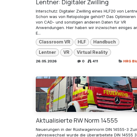
Lentner: Digitaler Zwilling
Interschutz: Digitaler Zwilling eines HLF20 von Lentn
Schon was von Retopologie gehört? Das Optimieren
von CAD- und sonstigen anderen Daten für VR
Anwendungen. Hier haben wir inzwischen einiges a
E...
Classroom VR
HLF
Handbuch
Lentner
VR
Virtual Reality
26.05.2026
0
411
HRG Bl
Aktualisierte RW Norm 14555
Neuerungen in der Rüstwagennorm DIN 14555-3 Zu
Jahreswechsel wurde die überarbeitete DIN 14555 3