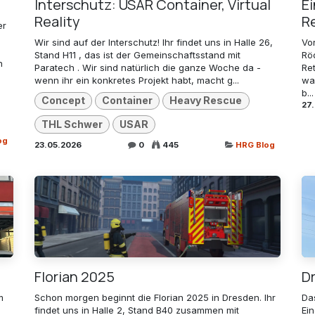
Interschutz: USAR Container, Virtual
E
Reality
R
er
Wir sind auf der Interschutz! Ihr findet uns in Halle 26,
Vo
Stand H11 , das ist der Gemeinschaftsstand mit
Rö
n
Paratech . Wir sind natürlich die ganze Woche da -
Re
wenn ihr ein konkretes Projekt habt, macht g...
wa
b...
Concept
Container
Heavy Rescue
27
THL Schwer
USAR
og
23.05.2026
0
445
HRG Blog
Florian 2025
D
m
Schon morgen beginnt die Florian 2025 in Dresden. Ihr
Da
findet uns in Halle 2, Stand B40 zusammen mit
Ei