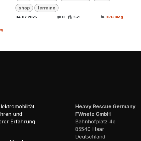
shop
termine
04.07.2025
0
1521
HRG Blog
og
ektromobilität
Heavy Rescue Germany
ehren und
FWnetz GmbH
erer Erfahrung
Bahnhofplatz 4e
85540 Haar
Deutschland