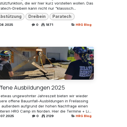
tützfunktion, die wir hier kurz vorstellen wollen. Das
atech-Dreibein kann nicht nur "klassisch...
bstützung
Dreibein
Paratech
.08.2025
0
1871
HRG Blog
ffene Ausbildungen 2025
 etwas ungewohnter Jahreszeit bieten wir wieder
sere offene Bauunfall-Ausbildungen in Freilassing
, außerdem aufgrund der hohen Nachfrage einen
iteren HRG Camp im Norden. Hier die Termine + Li...
.07.2025
0
2129
HRG Blog