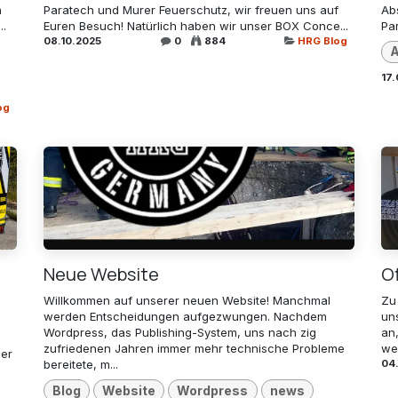
n
Paratech und Murer Feuerschutz, wir freuen uns auf
Abs
..
Euren Besuch! Natürlich haben wir unser BOX Conce...
Par
08.10.2025
0
884
HRG Blog
A
17
og
Neue Website
O
Willkommen auf unserer neuen Website! Manchmal
Zu
werden Entscheidungen aufgezwungen. Nachdem
un
Wordpress, das Publishing-System, uns nach zig
an
zufriedenen Jahren immer mehr technische Probleme
we
Der
bereitete, m...
04
Blog
Website
Wordpress
news