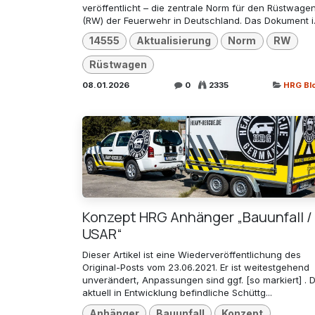
veröffentlicht – die zentrale Norm für den Rüstwage
(RW) der Feuerwehr in Deutschland. Das Dokument i.
14555
Aktualisierung
Norm
RW
Rüstwagen
08.01.2026
0
2335
HRG Bl
Konzept HRG Anhänger „Bauunfall /
USAR“
Dieser Artikel ist eine Wiederveröffentlichung des
Original-Posts vom 23.06.2021. Er ist weitestgehend
unverändert, Anpassungen sind ggf. [so markiert] . 
aktuell in Entwicklung befindliche Schüttg...
Anhänger
Bauunfall
Konzept