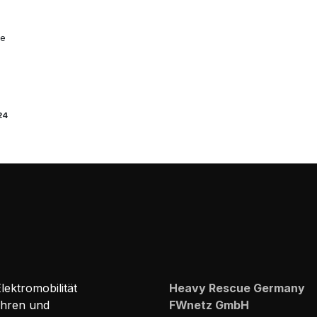
me
24
ektromobilität
Heavy Rescue Germany
ehren und
FWnetz GmbH