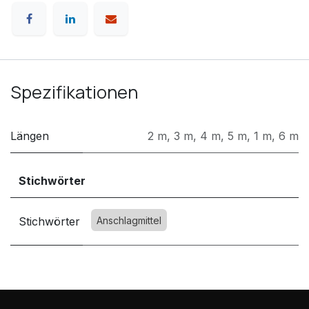
Spezifikationen
Längen
2 m
,
3 m
,
4 m
,
5 m
,
1 m
,
6 m
Stichwörter
Stichwörter
Anschlagmittel