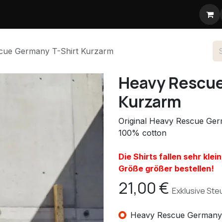
 VR
Shop
Blog
cue Germany T-Shirt Kurzarm
Heavy Rescue
Kurzarm
Original Heavy Rescue Ge
100% cotton
Die Shirts fallen sehr kle
Größe größer bestellen!
21,00
€
Exklusive Ste
Heavy Rescue Germany 